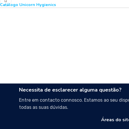
Catálogo Unicorn Hygienics
Necessita de esclarecer alguma questão?
Entre em contacto connosco. Estamos ao seu dispo
todas as suas dúvidas.
Áreas do sit