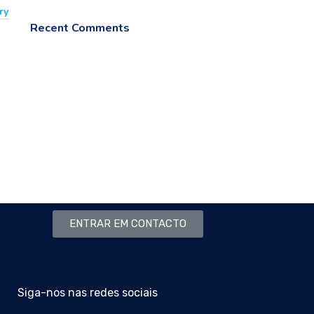
Plumbing Install
ry
Recent Comments
Discount
03 Nov – 03 Dec
Read More
ENTRAR EM CONTACTO
Siga-nos nas redes sociais