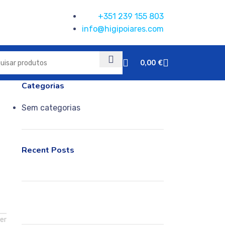
+351 239 155 803
info@higipoiares.com
0,00
€
Categorias
Sem categorias
Recent Posts
er