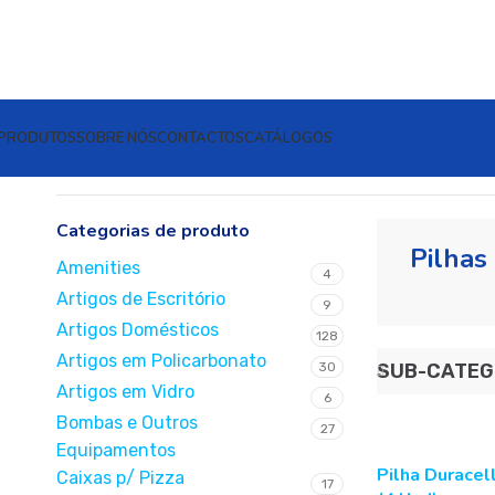
PRODUTOS
SOBRE NÓS
CONTACTOS
CATÁLOGOS
Início
Outros
Pilhas
Categorias de produto
Pilhas
Amenities
4
Artigos de Escritório
9
Artigos Domésticos
128
Artigos em Policarbonato
30
SUB-CATEG
Artigos em Vidro
6
Bombas e Outros
27
Equipamentos
Pilha Duracel
Caixas p/ Pizza
17