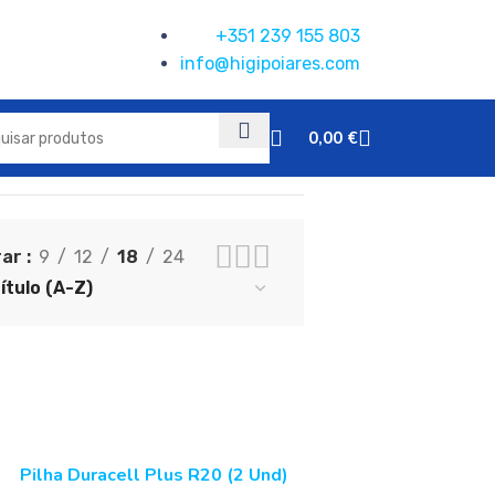
+351 239 155 803
info@higipoiares.com
0,00
€
rar
9
12
18
24
Pilha Duracell Plus R20 (2 Und)