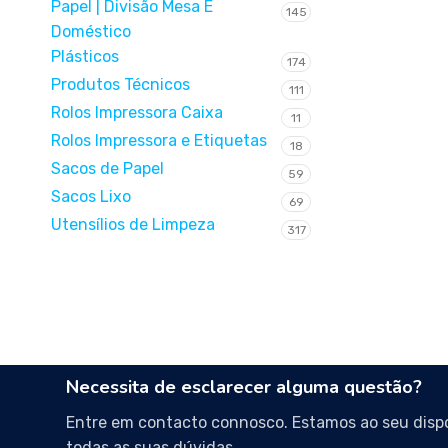
Papel | Divisão Mesa E
145
Doméstico
Plásticos
174
Produtos Técnicos
111
Rolos Impressora Caixa
11
Rolos Impressora e Etiquetas
18
Sacos de Papel
59
Sacos Lixo
69
Utensílios de Limpeza
317
Necessita de esclarecer alguma questão?
Entre em contacto connosco. Estamos ao seu dispo
todas as suas dúvidas.