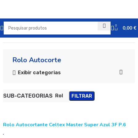
0
0,00
€
Início
Papel | Divisão Industrial
Rolo Autocorte
Exibir categorias
SUB-CATEGORIAS
Rolo Autocorte
FILTRAR
Rolo Autocortante Celtex Master Super Azul 3F P.6