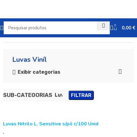
0
0,00
€
Início
EPI E Descartáveis Geriátricos
Luvas Viníl
Exibir categorias
SUB-CATEGORIAS
Luvas Viníl
FILTRAR
Luvas Nitrilo L. Sensitive s/pó c/100 Unid