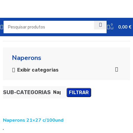
0
0,00
€
Início
Descartáveis
Naperons
Exibir categorias
SUB-CATEGORIAS
Naperons
FILTRAR
Naperons 21×27 c/100und