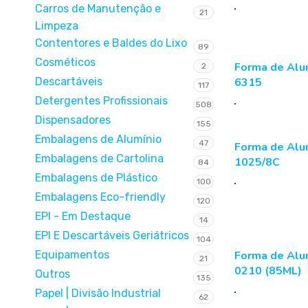
Carros de Manutenção e
21
Limpeza
Contentores e Baldes do Lixo
89
Cosméticos
Forma de Alum
2
Descartáveis
6315
117
Detergentes Profissionais
508
Dispensadores
155
Embalagens de Alumínio
47
Forma de Alum
Embalagens de Cartolina
1025/8C
84
Embalagens de Plástico
100
Embalagens Eco-friendly
120
EPI - Em Destaque
14
EPI E Descartáveis Geriátricos
104
Equipamentos
Forma de Alu
21
0210 (85ML)
Outros
135
Papel | Divisão Industrial
62