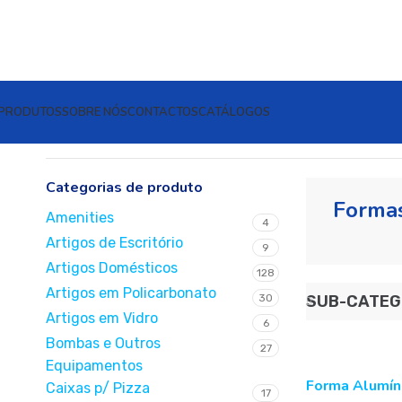
PRODUTOS
SOBRE NÓS
CONTACTOS
CATÁLOGOS
Início
Embalagens de Alumínio
Formas
Categorias de produto
Forma
Amenities
4
Artigos de Escritório
9
Artigos Domésticos
128
Artigos em Policarbonato
30
SUB-CATEG
Artigos em Vidro
6
Bombas e Outros
27
Equipamentos
Forma Alumín
Caixas p/ Pizza
17