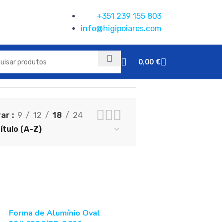
+351 239 155 803
info@higipoiares.com
0,00
€
rar
9
12
18
24
Forma de Alumínio Oval