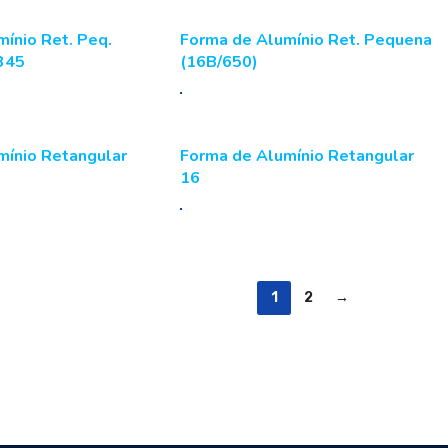
ínio Ret. Peq.
Forma de Alumínio Ret. Pequena
345
(16B/650)
mínio Retangular
Forma de Alumínio Retangular
16
1
2
→