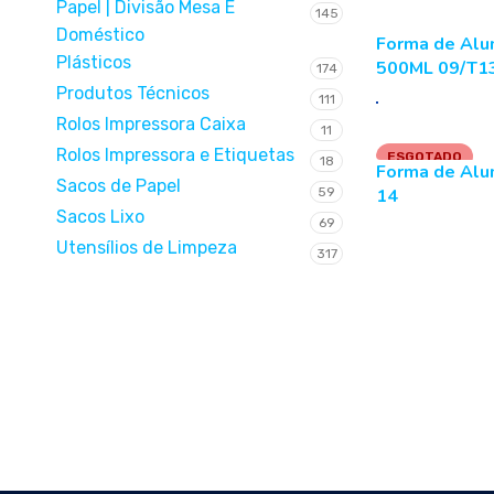
Papel | Divisão Mesa E
145
Doméstico
Forma de Alum
Plásticos
500ML 09/T1
174
Produtos Técnicos
111
Rolos Impressora Caixa
11
Rolos Impressora e Etiquetas
ESGOTADO
18
Forma de Alu
Sacos de Papel
59
14
Sacos Lixo
69
Utensílios de Limpeza
LER MAIS
317