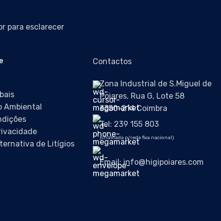
r para esclarecer
e
Contactos
Zona Industrial de S.Miguel de
bais
Poiares, Rua G, Lote 58
 Ambiental
3350-214 Coimbra
ndições
Tel: 239 155 803
Privacidade
(chamada p/rede fixa nacional)
ternativa de Litígios
Email: info@higipoiares.com