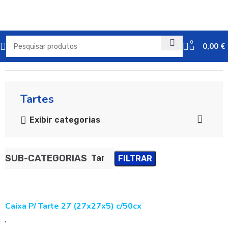
0
0,00
€
Início
Embalagens de Cartolina
Tartes
Exibir categorias
SUB-CATEGORIAS
Tartes
FILTRAR
Caixa P/ Tarte 27 (27x27x5) c/50cx