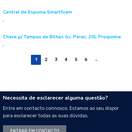
Central de Espuma Smartfoam
Chave p/ Tampas de Bilhas Ac. Perac. 20L Proquimia
1
2
3
4
5
6
→
Necessita de esclarecer alguma questão?
Entre em contacto connosco. Estamos ao seu dispor
para esclarecer todas as suas dúvidas.
ENTRAR EM CONTACTO