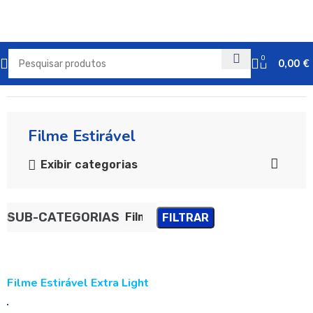
0
0,00
€
Início
Plásticos
Filme Estirável
Exibir categorias
SUB-CATEGORIAS
Filme Estirável
FILTRAR
Filme Estirável Extra Light