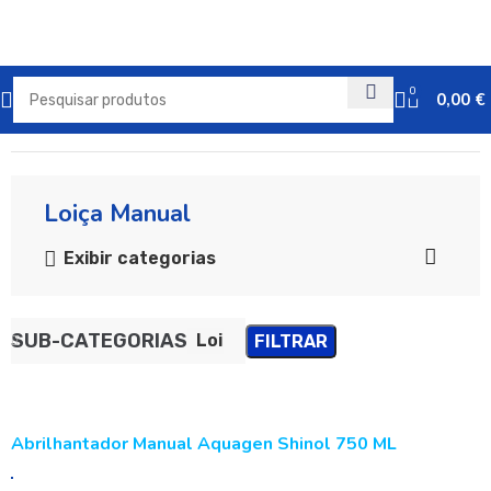
0
0,00
€
Início
Detergentes Profissionais
Loiça Manual
Exibir categorias
SUB-CATEGORIAS
Loiça Manual
FILTRAR
Abrilhantador Manual Aquagen Shinol 750 ML