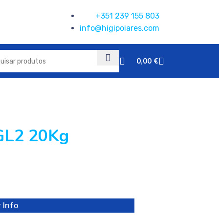
+351 239 155 803
info@higipoiares.com
0,00
€
GL2 20Kg
 Info