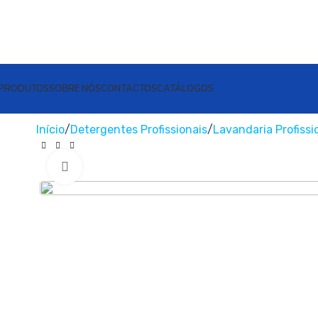
PRODUTOS
SOBRE NÓS
CONTACTOS
CATÁLOGOS
Início
Detergentes Profissionais
Lavandaria Profissi
Clique para ampliar