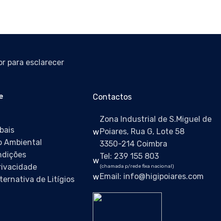
r para esclarecer
e
Contactos
Zona Industrial de S.Miguel de
bais
Poiares, Rua G, Lote 58
 Ambiental
3350-214 Coimbra
ndições
Tel: 239 155 803
Privacidade
(chamada p/rede fixa nacional)
Email: info@higipoiares.com
ternativa de Litígios