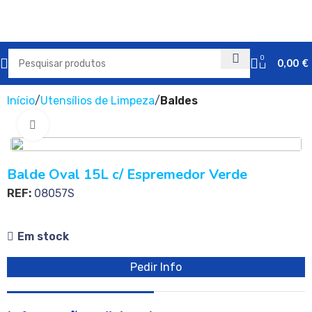
0
0,00
€
Início
Utensílios de Limpeza
Baldes
Clique para ampliar
Balde Oval 15L c/ Espremedor Verde
REF:
08057S
Em stock
Pedir Info