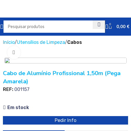
0
0,00
€
Início
Utensílios de Limpeza
Cabos
Clique para ampliar
Cabo de Alumínio Profissional 1,50m (Pega
Amarela)
REF:
001157
Em stock
Pedir Info