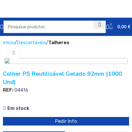
0
0,00
€
Início
Descartáveis
Talheres
Clique para ampliar
Colher PS Reutilizável Gelado 92mm (1000
Und)
REF:
04416
Em stock
Pedir Info