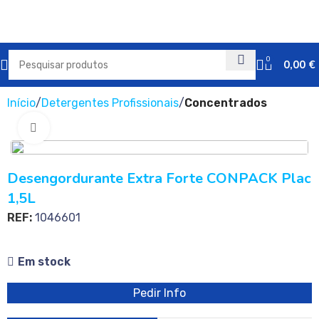
0
0,00
€
Início
Detergentes Profissionais
Concentrados
Clique para ampliar
Desengordurante Extra Forte CONPACK Plac
1,5L
REF:
1046601
Em stock
Pedir Info