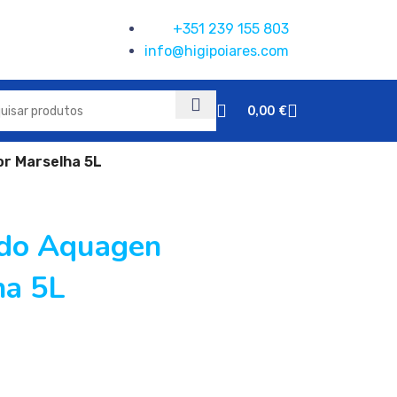
+351 239 155 803
info@higipoiares.com
0,00
€
or Marselha 5L
ado Aquagen
ha 5L