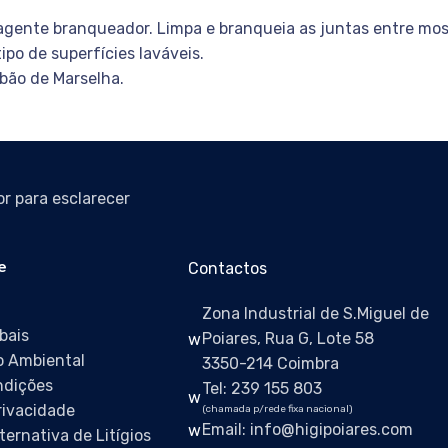
gente branqueador. Limpa e branqueia as juntas entre mosai
po de superfícies laváveis.
bão de Marselha.
r para esclarecer
e
Contactos
Zona Industrial de S.Miguel de
bais
Poiares, Rua G, Lote 58
 Ambiental
3350-214 Coimbra
ndições
Tel: 239 155 803
Privacidade
(chamada p/rede fixa nacional)
Email: info@higipoiares.com
ternativa de Litígios