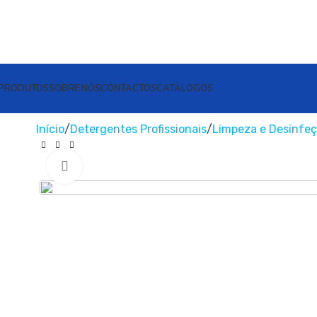
PRODUTOS
SOBRE NÓS
CONTACTOS
CATÁLOGOS
Início
Detergentes Profissionais
Limpeza e Desinfeç
Clique para ampliar