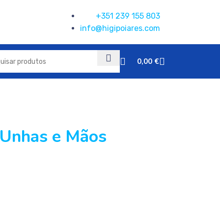
+351 239 155 803
info@higipoiares.com
0,00
€
 Unhas e Mãos