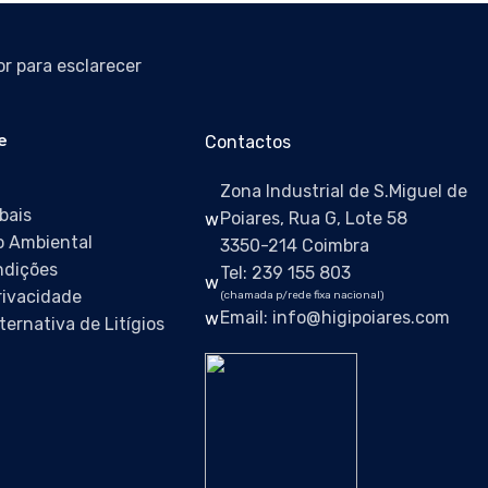
r para esclarecer
e
Contactos
Zona Industrial de S.Miguel de
bais
Poiares, Rua G, Lote 58
 Ambiental
3350-214 Coimbra
ndições
Tel: 239 155 803
Privacidade
(chamada p/rede fixa nacional)
Email: info@higipoiares.com
ternativa de Litígios