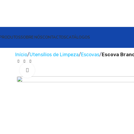
PRODUTOS
SOBRE NÓS
CONTACTOS
CATÁLOGOS
Início
Utensílios de Limpeza
Escovas
Escova Branc
Clique para ampliar