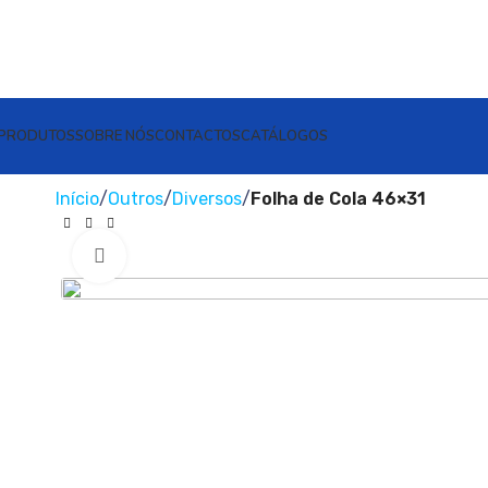
PRODUTOS
SOBRE NÓS
CONTACTOS
CATÁLOGOS
Início
Outros
Diversos
Folha de Cola 46×31
Clique para ampliar