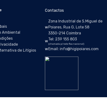
e
Contactos
Zona Industrial de S.Miguel de
bais
Poiares, Rua G, Lote 58
 Ambiental
3350-214 Coimbra
ndições
Tel: 239 155 803
Privacidade
(chamada p/rede fixa nacional)
Email: info@higipoiares.com
ternativa de Litígios