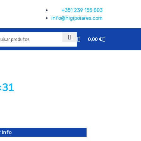
+351 239 155 803
info@higipoiares.com
0,00
€
×31
 Info