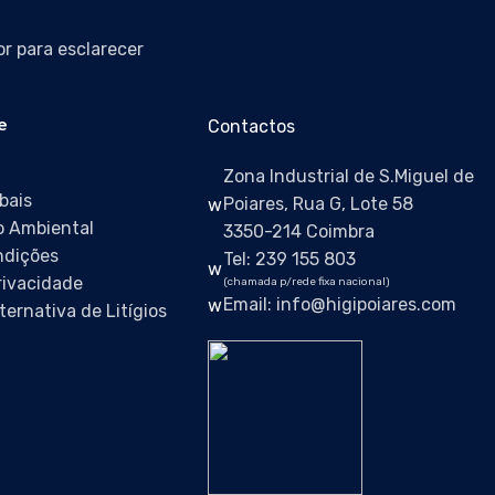
r para esclarecer
e
Contactos
Zona Industrial de S.Miguel de
bais
Poiares, Rua G, Lote 58
 Ambiental
3350-214 Coimbra
ndições
Tel: 239 155 803
Privacidade
(chamada p/rede fixa nacional)
Email: info@higipoiares.com
ternativa de Litígios