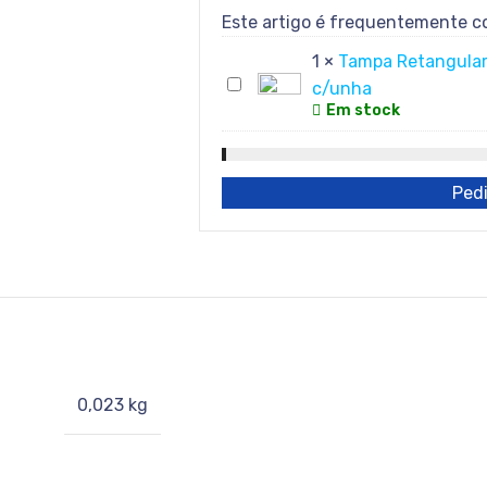
Este artigo é frequentemente 
1
×
Tampa Retangular
c/unha
Tampa
Em stock
Retangular
Média
15/1500
Pedi
c/unha
0,023 kg