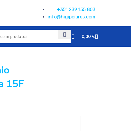
+351 239 155 803
info@higipoiares.com
0,00
€
io
a 15F