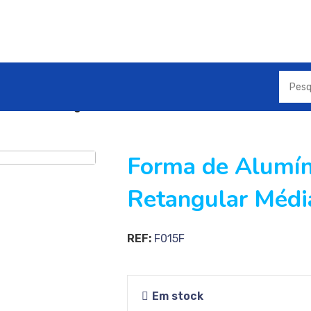
lumínio Retangular Média 15F
Forma de Alumín
Retangular Médi
REF:
F015F
Em stock