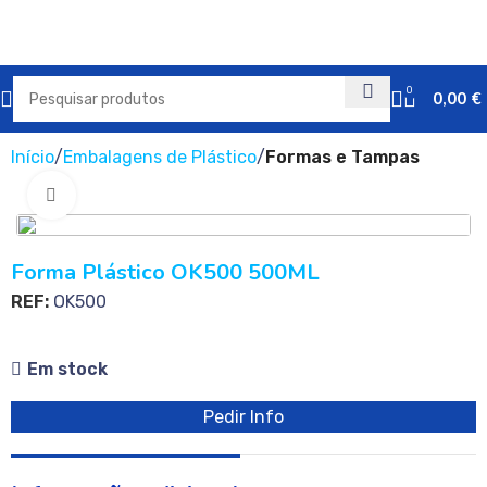
0
0,00
€
Início
Embalagens de Plástico
Formas e Tampas
Clique para ampliar
Forma Plástico OK500 500ML
REF:
OK500
Em stock
Pedir Info