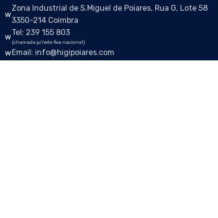
Zona Industrial de S.Miguel de Poiares, Rua G, Lote 58
3350-214 Coimbra
Tel: 239 155 803
(chamada p/rede fixa nacional)
Email: info@higipoiares.com
Siga-nos nas redes sociais
HIGIPOIARES © 2024