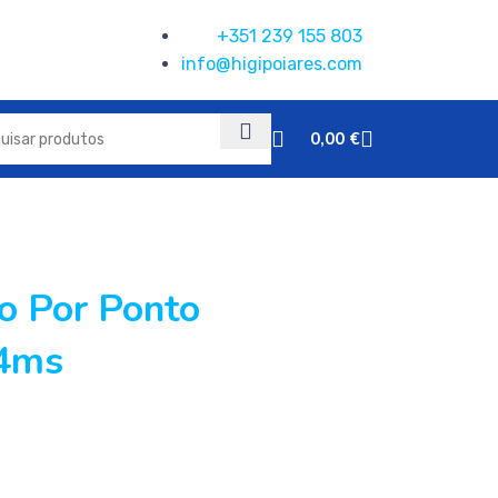
+351 239 155 803
info@higipoiares.com
0,00
€
o Por Ponto
24ms