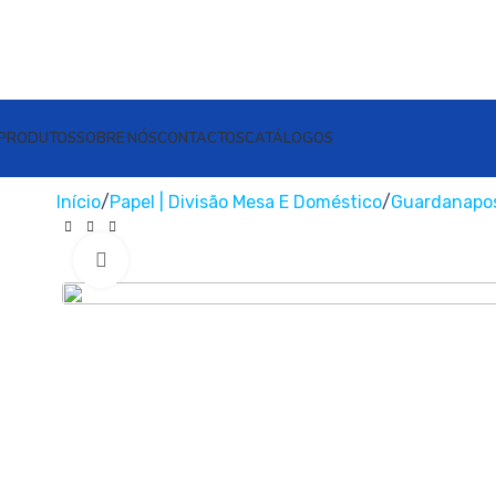
PRODUTOS
SOBRE NÓS
CONTACTOS
CATÁLOGOS
Início
Papel | Divisão Mesa E Doméstico
Guardanapo
Clique para ampliar