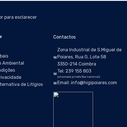
r para esclarecer
e
Contactos
Zona Industrial de S.Miguel de
bais
Poiares, Rua G, Lote 58
 Ambiental
3350-214 Coimbra
ndições
Tel: 239 155 803
Privacidade
(chamada p/rede fixa nacional)
Email: info@higipoiares.com
ternativa de Litígios