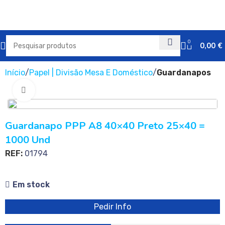
0
0,00
€
Início
Papel | Divisão Mesa E Doméstico
Guardanapos
Clique para ampliar
Guardanapo PPP A8 40×40 Preto 25×40 =
1000 Und
REF:
01794
Em stock
Pedir Info