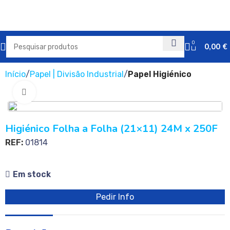
0
0,00
€
Início
Papel | Divisão Industrial
Papel Higiénico
Clique para ampliar
Higiénico Folha a Folha (21×11) 24M x 250F
REF:
01814
Em stock
Pedir Info