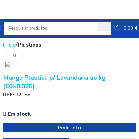
0
0,00
€
Início
Plásticos
Clique para ampliar
Manga Plástica p/ Lavandaria ao kg
(60×0.025)
REF:
02086
Em stock
Pedir Info