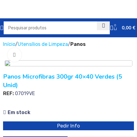
0
0,00
€
Início
Utensílios de Limpeza
Panos
Clique para ampliar
Panos Microfibras 300gr 40×40 Verdes (5
Unid)
REF:
07019VE
Em stock
Pedir Info