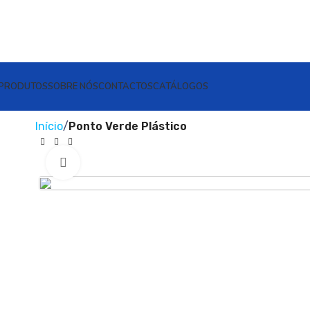
PRODUTOS
SOBRE NÓS
CONTACTOS
CATÁLOGOS
Início
Ponto Verde Plástico
Clique para ampliar