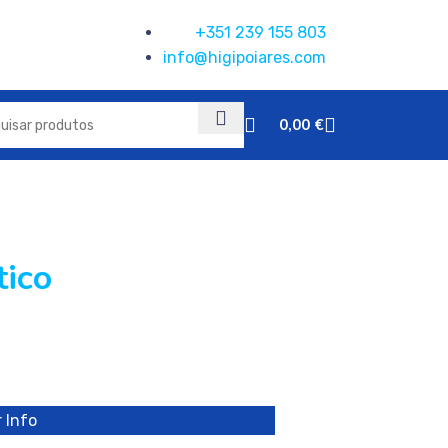
+351 239 155 803
info@higipoiares.com
0,00
€
tico
 Info