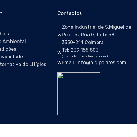
e
Contactos
Zona Industrial de S.Miguel de
bais
Poiares, Rua G, Lote 58
 Ambiental
3350-214 Coimbra
ndições
Tel: 239 155 803
Privacidade
(chamada p/rede fixa nacional)
Email: info@higipoiares.com
ternativa de Litígios