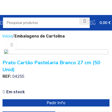
0
0,00
€
Início
Embalagens de Cartolina
Clique para ampliar
Prato Cartão Pastelaria Branco 27 cm (50
Unid)
REF:
04255
Em stock
Pedir Info