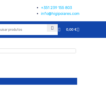
+351 239 155 803
info@higipoiares.com
0,00
€