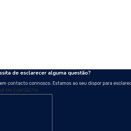
sita de esclarecer alguma questão?
 em contacto connosco. Estamos ao seu dispor para esclarec
AR EM CONTACTO