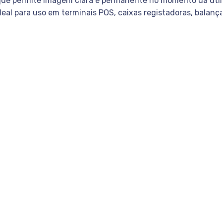
o que permite imagem clara e permanente no momento da util
deal para uso em terminais POS, caixas registadoras, balan