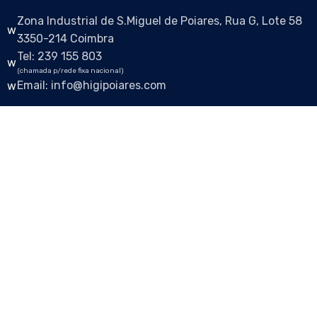
Zona Industrial de S.Miguel de Poiares, Rua G, Lote 58
3350-214 Coimbra
Tel: 239 155 803
(chamada p/rede fixa nacional)
Email: info@higipoiares.com
Siga-nos nas redes sociais