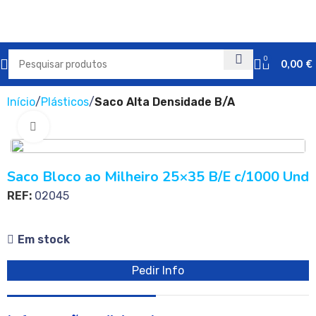
0
0,00
€
Início
Plásticos
Saco Alta Densidade B/A
Clique para ampliar
Saco Bloco ao Milheiro 25×35 B/E c/1000 Und
REF:
02045
Em stock
Pedir Info