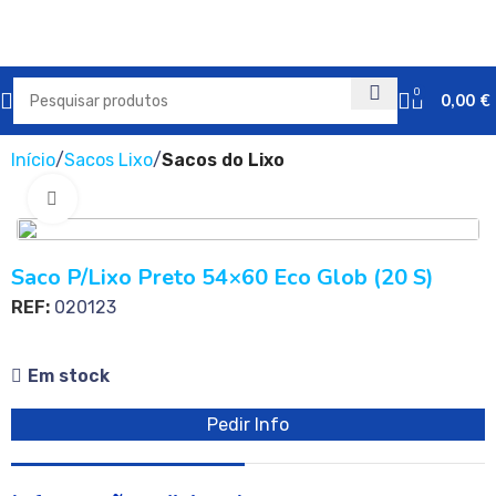
0
0,00
€
Início
Sacos Lixo
Sacos do Lixo
Clique para ampliar
Saco P/Lixo Preto 54×60 Eco Glob (20 S)
REF:
020123
Em stock
Pedir Info