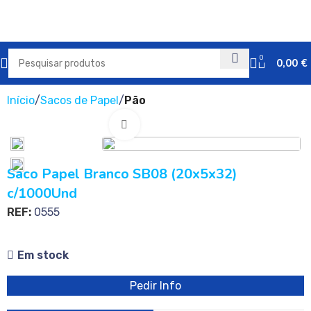
0
0,00
€
Início
Sacos de Papel
Pão
Clique para ampliar
Saco Papel Branco SB08 (20x5x32)
c/1000Und
REF:
0555
Em stock
Pedir Info