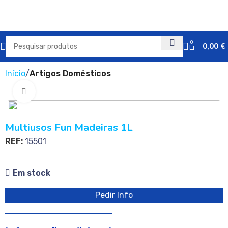
0
0,00
€
Início
Artigos Domésticos
Clique para ampliar
Multiusos Fun Madeiras 1L
REF:
15501
Em stock
Pedir Info