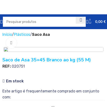
0
0,00
€
Início
Plásticos
Saco Asa
Clique para ampliar
Saco de Asa 35×45 Branco ao kg (55 M)
REF:
020751
Em stock
Este artigo é frequentemente comprado em conjunto
com: