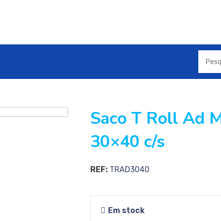
oll Ad Mate 30×40 c/s
Saco T Roll Ad 
30×40 c/s
REF:
TRAD3040
Em stock