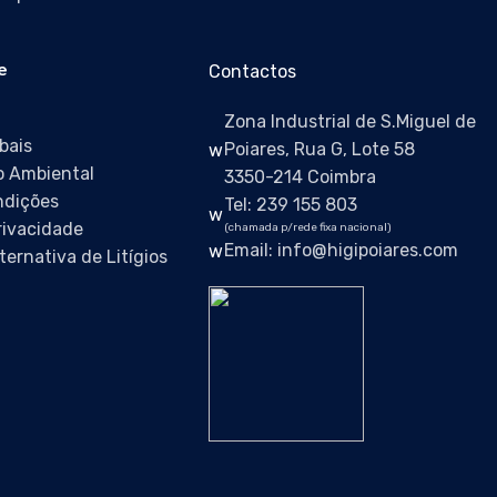
e
Contactos
Zona Industrial de S.Miguel de
bais
Poiares, Rua G, Lote 58
 Ambiental
3350-214 Coimbra
ndições
Tel: 239 155 803
Privacidade
(chamada p/rede fixa nacional)
Email: info@higipoiares.com
ternativa de Litígios