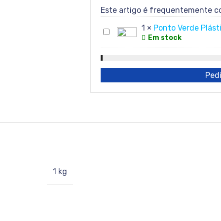
Este artigo é frequentemente 
1
×
Ponto Verde Plást
Ponto
Em stock
Verde
Plástico
Pedi
1 kg