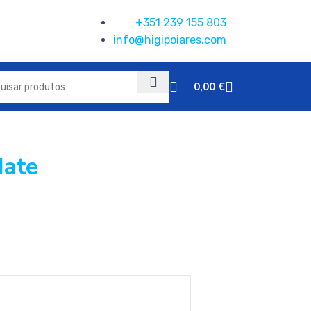
+351 239 155 803
info@higipoiares.com
0,00
€
Mate