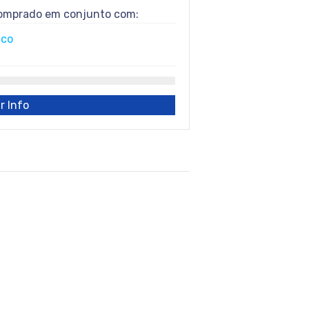
comprado em conjunto com:
ico
r Info