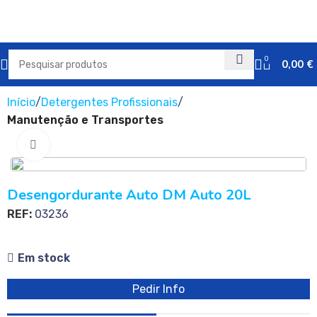
0
0,00
€
Início
Detergentes Profissionais
Manutenção e Transportes
Clique para ampliar
Desengordurante Auto DM Auto 20L
REF:
03236
Em stock
Pedir Info