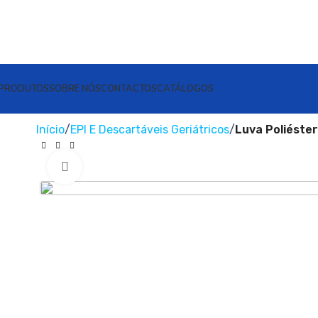
PRODUTOS
SOBRE NÓS
CONTACTOS
CATÁLOGOS
Início
EPI E Descartáveis Geriátricos
Luva Poliéste
Clique para ampliar