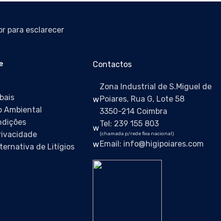
r para esclarecer
e
Contactos
Zona Industrial de S.Miguel de
bais
Poiares, Rua G, Lote 58
 Ambiental
3350-214 Coimbra
ndições
Tel: 239 155 803
Privacidade
(chamada p/rede fixa nacional)
Email: info@higipoiares.com
ternativa de Litígios