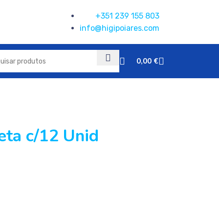
+351 239 155 803
info@higipoiares.com
0,00
€
eta c/12 Unid